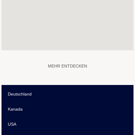
die
folgende
durchsuchbare
Karte
nicht
lesen.
MEHR ENTDECKEN
Deutschland
Kanada
USA