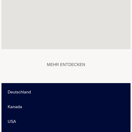
die
folgende
durchsuchbare
Karte
nicht
lesen.
MEHR ENTDECKEN
Deutschland
Kanada
USA